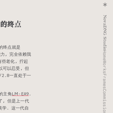
✶
NovaDNG Studio
邪道的终点
头的终点就是
Home
焦能力, 完全依赖我
有些老化, 拧起
Works
以可以忍受, 但
0/2.8一直处于一
Frames
Commissions
天的主角
LM-EA9
.
了, 但是上一代
美学. 这一代自