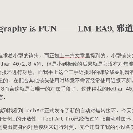
ography is FUN ⸺ LM-EA9, 
追求着小型的镜头, 而正如
上一篇文章
里提到的, 小型镜
r Helliar 40/2.8 VM. 但是小到极致的后果就是它没有对
nder近摄环进行对焦, 而我手上这个二手近摄环的螺纹线圈润滑
扭的. 在配合其他镜头使用时毕竟不需要经常使用近摄环所
0/2.8而言这就是它唯一的对焦手段了. 这使得我的Helliar 4
态.
到我看到TechArt正式发布了新的自动对焦转接环, 今
E卡口的开放性, TechArt Pro已经做过M-E自动对焦环
的是突出筒身的对焦模块来进行对焦, 完全违背了我的小设备