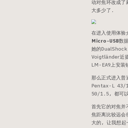
动对焦环改成了藏
大多少了.
在进入使用体验
Micro-USB
数据
她的DualSh
Voigtlän
LM-EA9上安
那么正式进入普通使用
Pentax-L 43/1
50/1.5, 都
首先它的对焦并
焦距离比较远会
大的, 让我想起