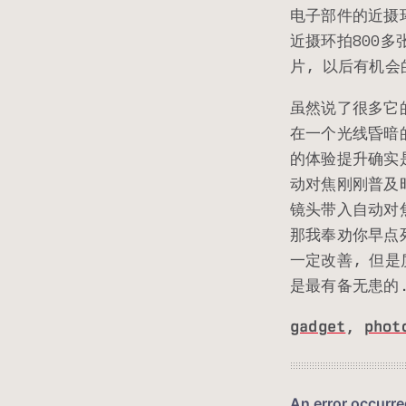
电子部件的近摄环
近摄环拍800多张
片, 以后有机会
虽然说了很多它
在一个光线昏暗
的体验提升确实
动对焦刚刚普及
镜头带入自动对
那我奉劝你早点死
一定改善, 但
是最有备无患的
gadget
,
phot