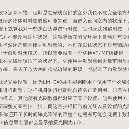
效率还算不错, 但即是在光线良好的室外我也不敢完全依靠
复杂的物体时对焦依然可能失败. 而进入夜间室内的状况下
况下就算我对一些黑白边界进行对焦, 它也无法准确对焦. 使
式并不能改善这种状况, 这就导致在暗光环境下自动对焦变
头当然还是能直接手动对焦的, 不过在默认状态下对焦辅助
于自动对焦模式, 所以需要设置一个切换AF/MF快捷键, 
现在光线比较适宜的状况下, 先使用手动对焦到大致范围后
效果, 省去了放大画面检视边缘的麻烦, 也提高了自动对焦
是光圈设置. 因为LM-EA9并不能判断用户使用了什么镜
进行调整, 这样机身防抖也能配合镜头正常启用. 只有在机
的模式, 其他所有光圈数值都对应了某个设置. 这种使用方
要调整光圈空拍一张, 而这空拍根据当前光线以及设置的光
如果你还开了长时间曝光降噪的话整个过程有可能会花费十数
XIF信息里全部都会显示拍摄光圈为ƒ/2.