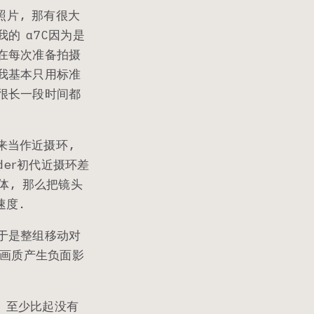
片, 那有很大
的 α7C因为是
本在每次准备拍摄
像我基本只用标准
能很长一段时间都
来当作近摄环,
der初代近摄环差
体, 那么把镜头
速度.
当于是整组移动对
对画质产生负面影
 至少比起没有