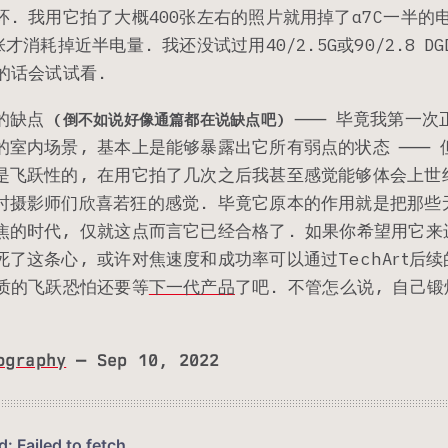
. 我用它拍了大概400张左右的照片就用掉了α7C一半的
才消耗掉近半电量. 我还没试过用40/2.5G或90/2.8 D
的话会试试看.
的缺点
⸺ 毕竟我第一次
(倒不如说好像通篇都在说缺点吧)
的室内场景, 基本上是能够暴露出它所有弱点的状态 ⸺ 
是飞跃性的, 在用它拍了几次之后我甚至感觉能够体会上世
时摄影师们欣喜若狂的感觉. 毕竟它原本的作用就是把那些
焦的时代, 仅就这点而言它已经合格了. 如果你希望用它来
了这条心, 或许对焦速度和成功率可以通过TechArt后
是质的飞跃恐怕还要等
下一代产品
了吧. 不管怎么说, 自己
.
ography
— Sep 10, 2022