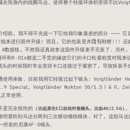
在筒身内的线圈马达, 使得整个转接环体积变得不比Voigtl
介绍前, 我不得不先提一下它给我印象最差的部分 ⸺ 它
线来进行固件升级! 而且, 它的包装里并
没有
附赠!!! 
ock 4数据线, 不然我还真就拿这固件升级束手无策了. 另外
der近摄环和R-D1s都是二手货的缘故它们的卡口松紧程度对我来
装镜头的时候我时常会觉得卡口连接过于紧密了, 导致拆装手
体验. 目前我用它转接过如下镜头: Voigtländer Helli
.9 Special, Voigtländer Nokton 50/1.5 Ⅰ & Ⅱ, Ze
可以正常使用.
不是完全线性的
,
(比起原生E口自动对焦镜头, 比如40/2.5G)
很明显听到马达分两到三次驱动螺线模块. 对了, 这组马
一些老的尼康AF-D镜头.