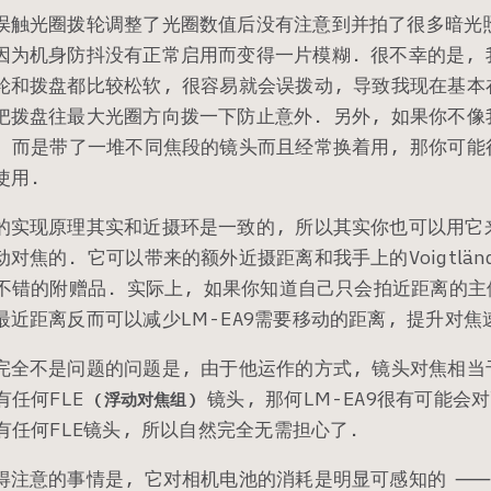
误触光圈拨轮调整了光圈数值后没有注意到并拍了很多暗光照
为机身防抖没有正常启用而变得一片模糊. 很不幸的是, 我
轮和拨盘都比较松软, 很容易就会误拨动, 导致我现在基
把拨盘往最大光圈方向拨一下防止意外. 另外, 如果你不
, 而是带了一堆不同焦段的镜头而且经常换着用, 那你可
使用.
的实现原理其实和近摄环是一致的, 所以其实你也可以用它
对焦的. 它可以带来的额外近摄距离和我手上的Voigtlän
不错的附赠品. 实际上, 如果你知道自己只会拍近距离的主
近距离反而可以减少LM-EA9需要移动的距离, 提升对焦
完全不是问题的问题是, 由于他运作的方式, 镜头对焦相
有任何FLE
镜头, 那何LM-EA9很有可能会
(浮动对焦组)
有任何FLE镜头, 所以自然完全无需担心了.
得注意的事情是, 它对相机电池的消耗是明显可感知的 ⸺