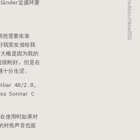
änder近摄环要
About
Now
RSS
居然需要依靠
还好我室友借给我
, 大概是因为我的
说很刚好, 但是在
感十分生涩.
ar 40/2.8,
iss Sonnar C
 在使用时如果对
达的对焦声音也挺