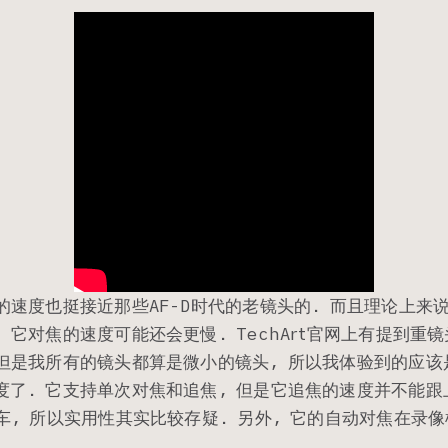
的速度也挺接近那些AF-D时代的老镜头的. 而且理论上来
 它对焦的速度可能还会更慢. TechArt官网上有提到重
 但是我所有的镜头都算是微小的镜头, 所以我体验到的应
度了. 它支持单次对焦和追焦, 但是它追焦的速度并不能
车, 所以实用性其实比较存疑. 另外, 它的自动对焦在录