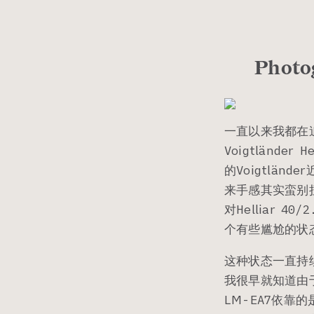
Phot
一直以来我都在
Voigtlände
的Voigtlä
来手感其实蛮别
对Helliar 4
个有些尴尬的状
这种状态一直持续
我很早就知道由于
LM-EA7依靠