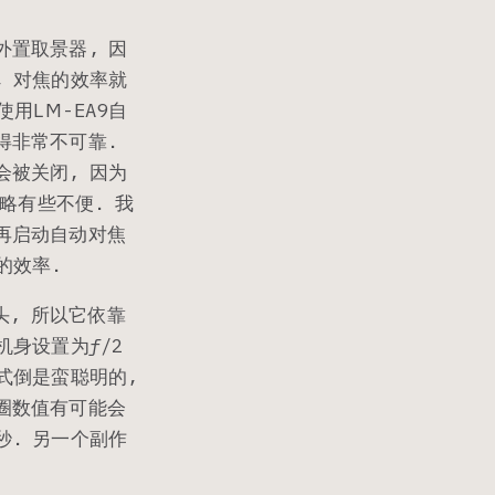
外置取景器, 因
, 对焦的效率就
用LM-EA9自
得非常不可靠.
会被关闭, 因为
略有些不便. 我
再启动自动对焦
的效率.
头, 所以它依靠
身设置为ƒ/2
式倒是蛮聪明的,
圈数值有可能会
秒. 另一个副作