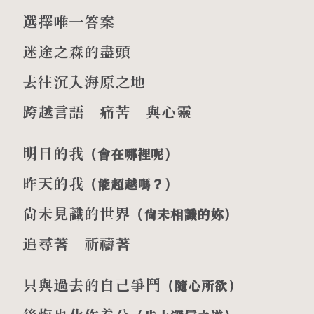
選擇唯一答案
迷途之森的盡頭
去往沉入海原之地
跨越言語 痛苦 與心靈
明日的我
（會在哪裡呢）
昨天的我
（能超越嗎？）
尚未見識的世界
（尚未相識的妳）
追尋著 祈禱著
只與過去的自己爭鬥
（隨心所欲）