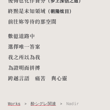
後悔也化作養分
（步上深信之道）
終點是未知領域
（朝陽炫目）
前往妳等待的那空間
數億道路中
選擇唯一答案
我之所以為我
為證明而拼搏
跨越言語 痛苦 與心靈
Works
>
酔シグレ関連
>
Nadir