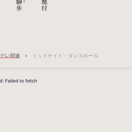
グレ関連
>
ミッドナイト・ダンスホール