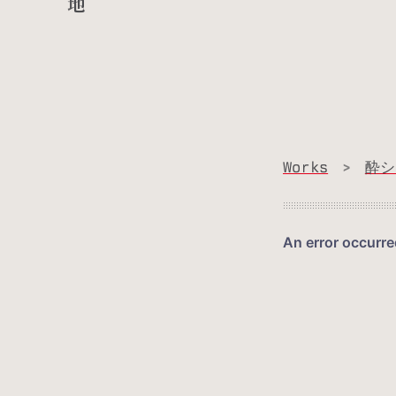
Works
>
酔シ