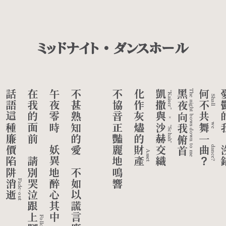
ミッドナイト・ダンスホール
話語這種廉價陷阱
在我的面前 請別哭泣
午夜零時 妖異地醉心其中
不甚熟知的愛 不如以謊言應付
不協音正豔麗地鳴響
化作灰燼的
凱撒與沙赫
憂鬱的
何不共舞一曲？
The night bows down to me
黑夜向我俯首
“Kaiser” × “Schah”
Shall we dance?
交織
財產
Asset
消逝
Fade-out
跟上腳步
Follow