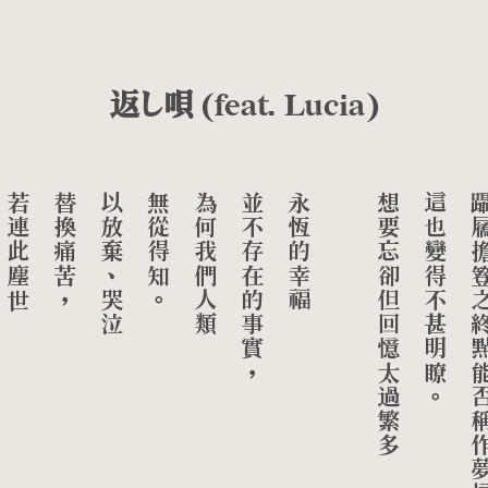
返し唄 (feat. Lucia)
若連此塵世
替換痛苦，
以放棄、哭泣
無從得知。
為何我們人類
並不存在的事實，
永恆的幸福
想要忘卻但回憶太過繁多
這也變得不甚明瞭。
躡屩擔簦之終點能否稱