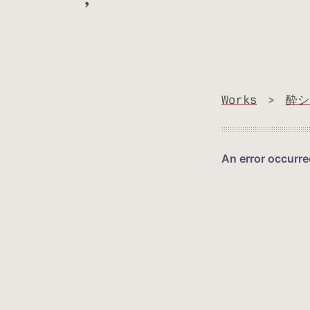
Works
>
酔シ