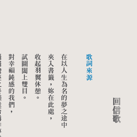
作夢境，
對幸福鈍感的我們，
試圖闔上雙目。
收起羽翼休憩。
夾入書籤，妳在此處，
在以人生為名的夢之途中
歌詞來源
回信歌