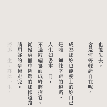
將那一生。終此一生。
請用妳的步幅走完。
從幾萬冊中挑選的那條道路，
不過被編纂而成終將掩卷。
人生如書本一冊，
是唯一通往幸福的道路。
成為那妳也能愛上的妳自己
會是何等輕鬆自在呢。
也能失去。