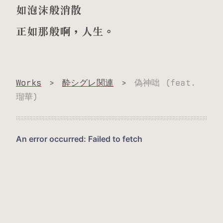
如泡沫般消散
正如那般啊，人生。
Works
>
酔シグレ関連
>
偽神咄 (feat.
瑠華)