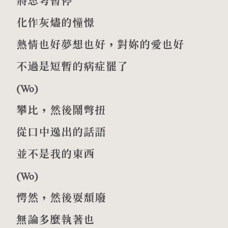
將思考暫停
化作灰燼的憧憬
熱情也好夢想也好，對妳的愛也好
不過是短暫的病症罷了
(
Wo
)
攀比，然後鬧彆扭
從口中逸出的話語
並不是我的東西
(
Wo
)
愕然，然後耍頹廢
無論多麼執著也