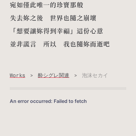
宛如僅此唯一的珍寶那般
失去妳之後 世界也隨之崩壞
「想要讓妳得到幸福」這份心意
並非謊言 所以 我也隨妳而逝吧
Works
>
酔シグレ関連
>
泡沫セカイ