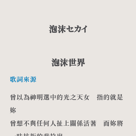
泡沫セカイ
泡沫世界
歌詞來源
曾以為神明選中的光之天女 指的就是
妳
曾想不與任何人扯上關係活著 而妳將