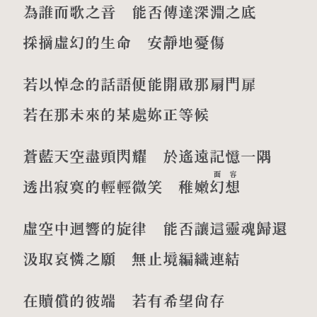
為誰而歌之音 能否傳達深淵之底
採摘虛幻的生命 安靜地憂傷
若以悼念的話語便能開啟那扇門扉
若在那未來的某處妳正等候
蒼藍天空盡頭閃耀 於遙遠記憶一隅
面容
透出寂寞的輕輕微笑 稚嫩
幻想
虛空中迴響的旋律 能否讓這靈魂歸還
汲取哀憐之願 無止境編織連結
在贖償的彼端 若有希望尚存