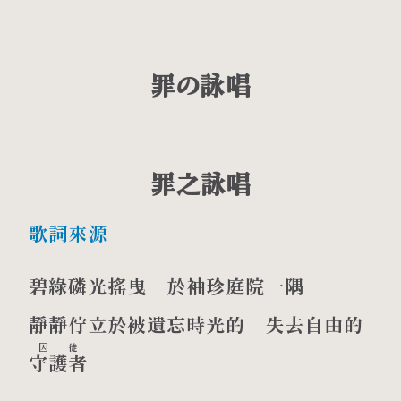
罪の詠唱
罪之詠唱
歌詞來源
碧綠磷光搖曳 於袖珍庭院一隅
靜靜佇立於被遺忘時光的 失去自由的
囚徒
守護者