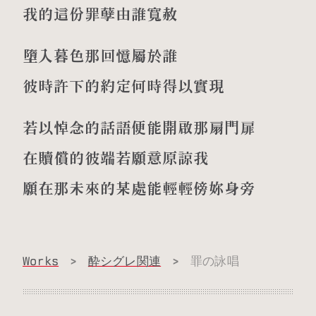
我的這份罪孽由誰寬赦
墮入暮色那回憶屬於誰
彼時許下的約定何時得以實現
若以悼念的話語便能開啟那扇門扉
在贖償的彼端若願意原諒我
願在那未來的某處能輕輕傍妳身旁
Works
>
酔シグレ関連
>
罪の詠唱