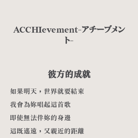
ACCHIevement-アチーブメン
ト-
彼方的成就
如果明天，世界就要結束
我會為妳唱起這首歌
即使無法伴妳的身邊
這既遙遠，又親近的距離